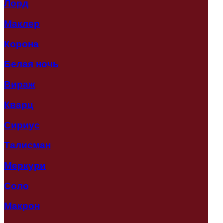
Лорд
Маклер
Корона
Белая ночь
Вираж
Кварц
Сириус
Талисман
Меркури
Соло
Макрон