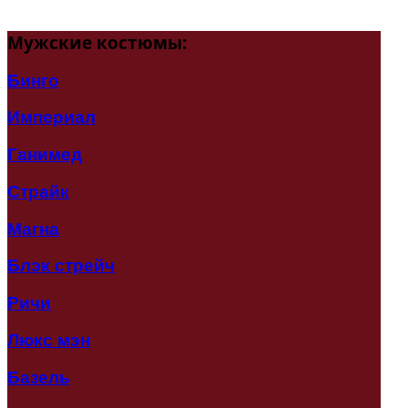
Мужские
костюмы:
Бинго
Империал
Ганимед
Страйк
Магна
Блэк стрейч
Ричи
Люкс мэн
Базель