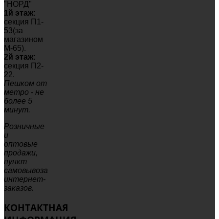
"НОРД"
1й этаж:
секция П1-
53(за
магазином
М-65).
2й этаж:
секция П2-
22.
Пешком от
метро - не
более 5
минут.
Розничные
и
оптовые
продажи,
пункт
самовывоза
интернет-
заказов.
КОНТАКТНАЯ