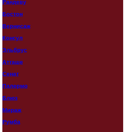
Рандеву
Бостон
Вернисаж
Консул
Эльбрус
Атташе
Сенат
Палермо
Блюз
Мираж
Румба