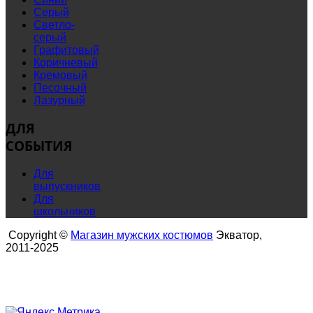
Серый
Светло-
серый
Графитовый
Коричневый
Кремовый
Песочный
Лазурный
ДЛЯ
СОБЫТИЯ
Для
выпускников
Для
школьников
Copyright ©
Магазин мужских костюмов
Экватор,
2011-2025