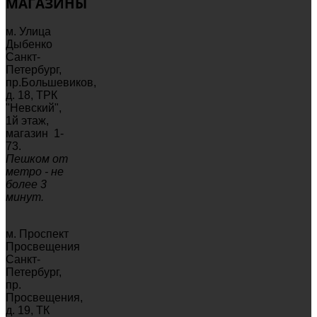
МАГАЗИНЫ
м. Улица
Дыбенко
Санкт-
Петербург,
пр.Большевиков,
д. 18, ТРК
"Невский",
1й этаж,
магазин 1-
73.
Пешком от
метро - не
более 3
минут.
м. Проспект
Просвещения
Санкт-
Петербург,
пр.
Просвещения,
д. 19, ТК