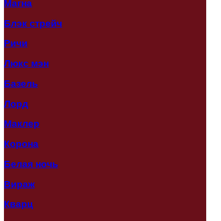
Магна
Блэк стрейч
Ричи
Люкс мэн
Базель
Лорд
Маклер
Корона
Белая ночь
Вираж
Кварц