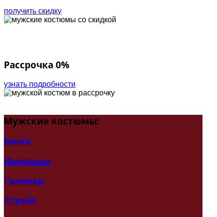
получить скидку
Рассрочка 0%
узнать подробности
Мужские
костюмы:
Бинго
Империал
Ганимед
Страйк