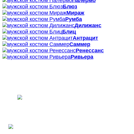
Палермо
Блюз
Мираж
Румба
Дилижанс
Блиц
Антрацит
Саммер
Ренессанс
Ривьера
ПОЛУЧИТЬ КОНСУЛЬТАЦИЮ
СПЕЦИАЛИСТА В MAX
ПОЛУЧИТЬ КОНСУЛЬТАЦИЮ
СПЕЦИАЛИСТА В TELEGRAM