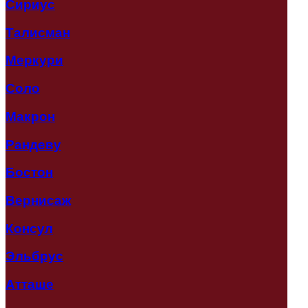
Сириус
Талисман
Меркури
Соло
Макрон
Рандеву
Бостон
Вернисаж
Консул
Эльбрус
Атташе