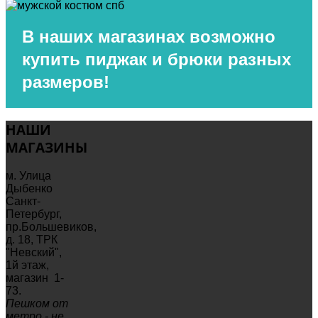
В наших магазинах
возможно
купить пиджак и брюки разных
размеров!
НАШИ
МАГАЗИНЫ
м. Улица
Дыбенко
Санкт-
Петербург,
пр.Большевиков,
д. 18, ТРК
"Невский",
1й этаж,
магазин 1-
73.
Пешком от
метро - не