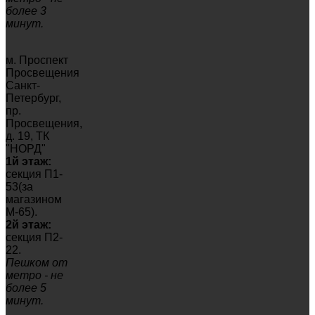
более 3
минут.
м. Проспект
Просвещения
Санкт-
Петербург,
пр.
Просвещения,
д. 19, ТК
"НОРД"
1й этаж:
секция П1-
53(за
магазином
М-65).
2й этаж:
секция П2-
22.
Пешком от
метро - не
более 5
минут.