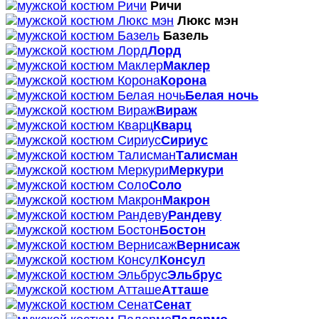
Ричи
Люкс мэн
Базель
Лорд
Маклер
Корона
Белая ночь
Вираж
Кварц
Сириус
Талисман
Меркури
Соло
Макрон
Рандеву
Бостон
Вернисаж
Консул
Эльбрус
Атташе
Сенат