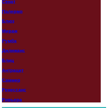
Сенат
Палермо
Блюз
Мираж
Румба
Дилижанс
Блиц
Антрацит
Саммер
Ренессанс
Ривьера