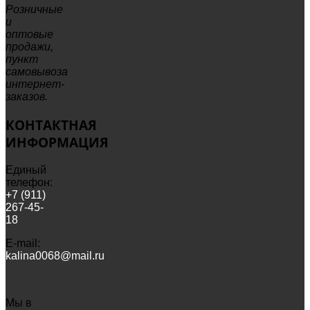
Розничные
и
оптовые
продажи,
пункт
самовывоза
интернет-
заказов.
КОНТАКТНАЯ
ИНФОРМАЦИЯ
Единый
телефон:
+7 (911)
267-45-
18
Е-mail:
kalina0068@mail.ru
Мы в