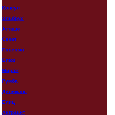
Консул
Эльбрус
Атташе
Сенат
Палермо
Блюз
Мираж
Румба
Дилижанс
Блиц
Антрацит