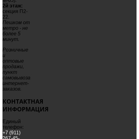
М-65).
2й этаж:
секция П2-
22.
Пешком от
метро - не
более 5
минут.
Розничные
и
оптовые
продажи,
пункт
самовывоза
интернет-
заказов.
КОНТАКТНАЯ
ИНФОРМАЦИЯ
Единый
телефон:
+7 (911)
267-45-