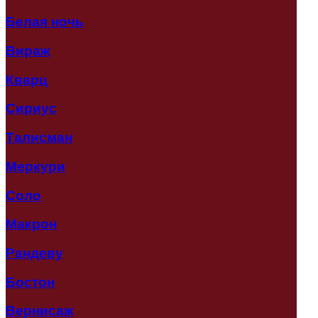
Белая ночь
Вираж
Кварц
Сириус
Талисман
Меркури
Соло
Макрон
Рандеву
Бостон
Вернисаж