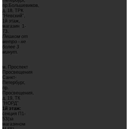
Петербург,
пр.Большевиков,
д. 18, ТРК
"Невский",
1й этаж,
магазин 1-
73.
Пешком от
метро - не
более 3
минут.
м. Проспект
Просвещения
Санкт-
Петербург,
пр.
Просвещения,
д. 19, ТК
"НОРД"
1й этаж:
секция П1-
53(за
магазином