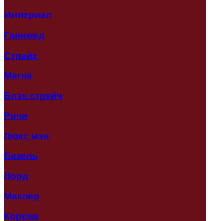
Империал
Ганимед
Страйк
Магна
Блэк стрейч
Ричи
Люкс мэн
Базель
Лорд
Маклер
Корона