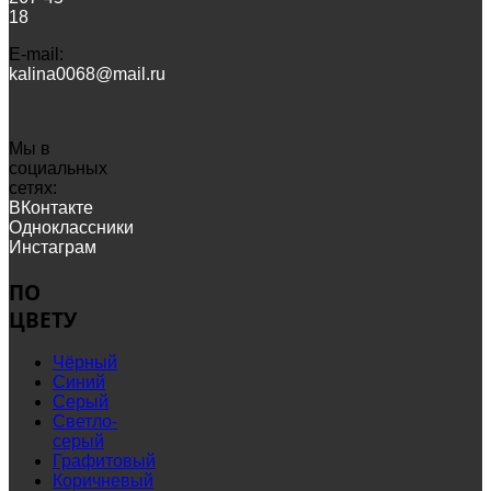
18
Е-mail:
kalina0068@mail.ru
Мы в
социальных
сетях:
ВКонтакте
Одноклассники
Инстаграм
ПО
ЦВЕТУ
Чёрный
Синий
Серый
Светло-
серый
Графитовый
Коричневый