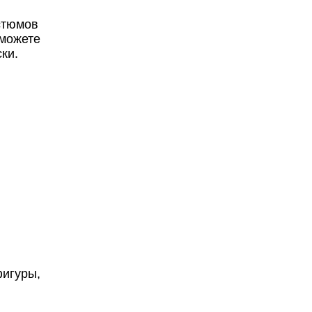
стюмов
сможете
ки.
игуры,