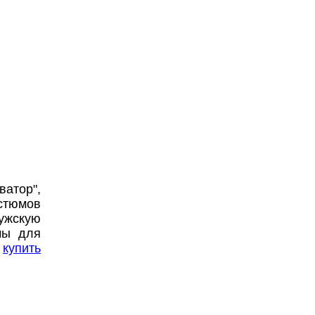
ватор",
остюмов
ужскую
мы для
е
купить