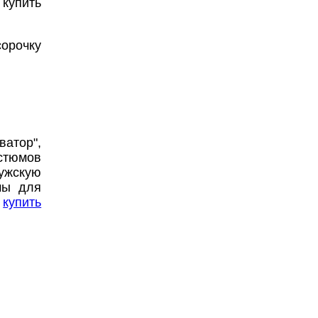
 купить
сорочку
ватор",
остюмов
ужскую
мы для
е
купить