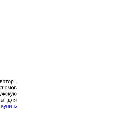
ватор",
остюмов
ужскую
мы для
е
купить