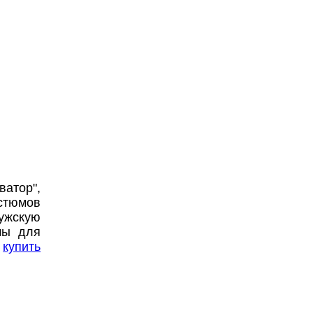
ватор",
остюмов
ужскую
мы для
е
купить