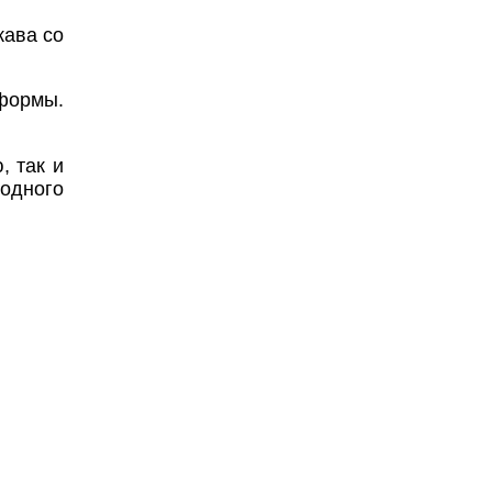
кава со
 формы.
, так и
 одного