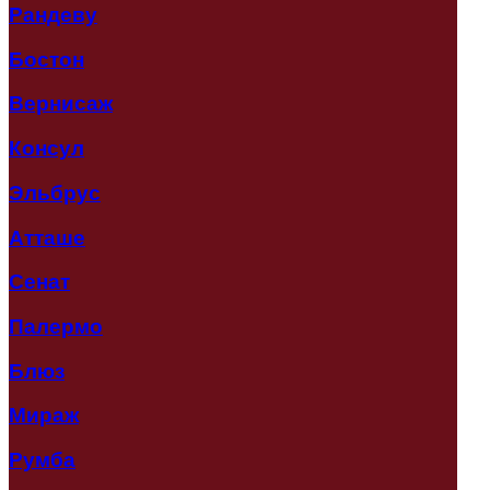
Рандеву
Бостон
Вернисаж
Консул
Эльбрус
Атташе
Сенат
Палермо
Блюз
Мираж
Румба