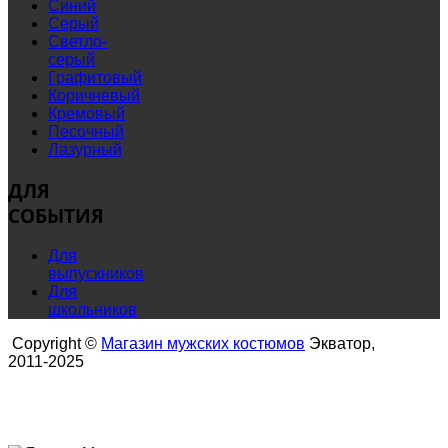
Синий
Серый
Светло-
серый
Графитовый
Коричневый
Кремовый
Песочный
Лазурный
ДЛЯ
СОБЫТИЯ
Для
выпускников
Для
школьников
Copyright ©
Магазин мужских костюмов
Экватор,
2011-2025