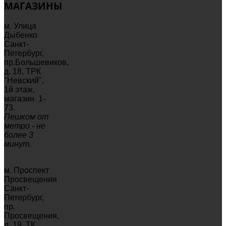
МАГАЗИНЫ
м. Улица
Дыбенко
Санкт-
Петербург,
пр.Большевиков,
д. 18, ТРК
"Невский",
1й этаж,
магазин 1-
73.
Пешком от
метро - не
более 3
минут.
м. Проспект
Просвещения
Санкт-
Петербург,
пр.
Просвещения,
д. 19, ТК