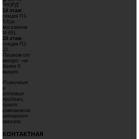
"НОРД"
1й этаж:
секция П1-
53(за
магазином
М-65).
2й этаж:
секция П2-
22.
Пешком от
метро - не
более 5
минут.
Розничные
и
оптовые
продажи,
пункт
самовывоза
интернет-
заказов.
КОНТАКТНАЯ