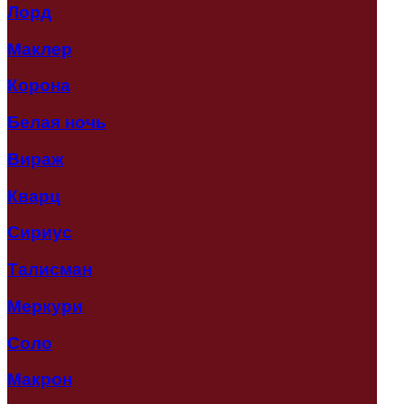
Лорд
Маклер
Корона
Белая ночь
Вираж
Кварц
Сириус
Талисман
Меркури
Соло
Макрон