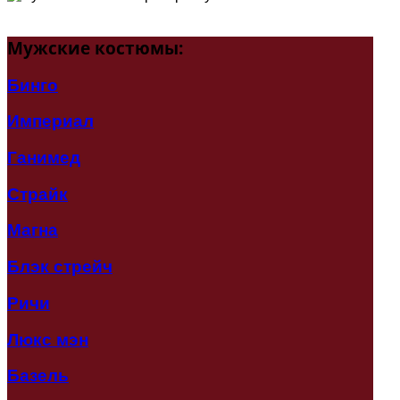
Мужские
костюмы:
Бинго
Империал
Ганимед
Страйк
Магна
Блэк стрейч
Ричи
Люкс мэн
Базель